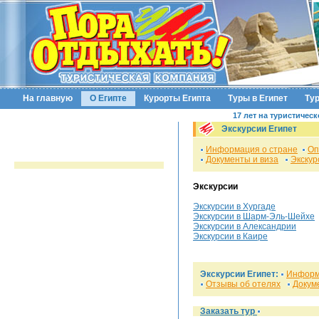
На главную
О Египте
Курорты Египта
Туры в Египет
Ту
17 лет на туристичес
Экскурсии Египет
Информация о стране
Оп
Документы и виза
Экскур
Экскурсии
Экскурсии в Хургаде
Экскурсии в Шарм-Эль-Шейхе
Экскурсии в Александрии
Экскурсии в Каире
Экскурсии Египет:
Информ
Отзывы об отелях
Докум
Заказать тур