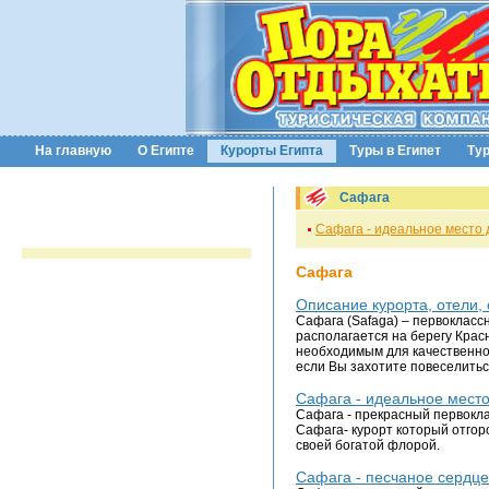
На главную
О Египте
Курорты Египта
Туры в Египет
Ту
Сафага
Сафага - идеальное место 
Сафага
Описание курорта, отели,
Сафага (Safaga) – первокласс
располагается на берегу Красн
необходимым для качественног
если Вы захотите повеселитьс
Сафага - идеальное место
Сафага - прекрасный первокла
Сафага- курорт который отгор
своей богатой флорой.
Сафага - песчаное сердце