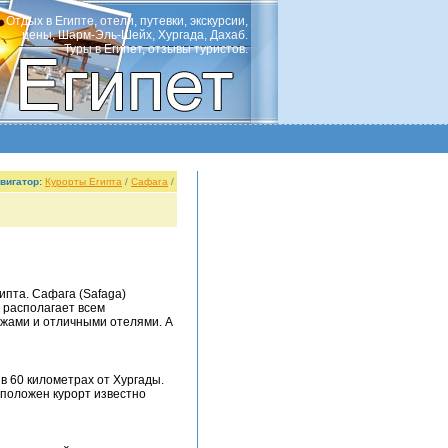
Отдых в Египте, отели, путевки, экскурсии,
цены, Шарм-Эль-Шейх, Хургада, Дахаб.
Туры в Египет, отзывы туристов.
вигатор:
Курорты Египта
/
Сафага
/
ипта. Сафага (Safaga)
) располагает всем
яжами и отличными отелями. А
в 60 километрах от Хургады.
сположен курорт известно