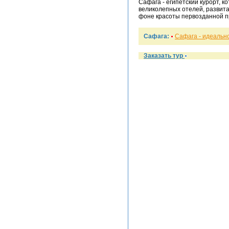
Сафага - египетский курорт, к
великолепных отелей, развита
фоне красоты первозданной п
Сафага:
Сафага - идеальн
Заказать тур