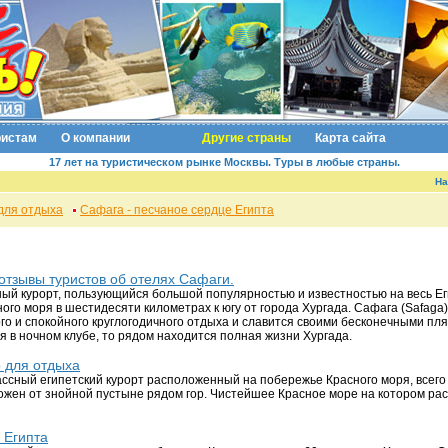
ристам
О компании
Другие страны
Карта сайта
17 лет на туристическом рынке Москвы. Туры в любые страны.
На
для отдыха
Сафага - песчаное сердце Египта
 отзывы туристов об отелях Сафаги.
ный курорт, пользующийся большой популярностью и известностью на весь Ег
ого моря в шестидесяти километрах к югу от города Хургада. Сафага (Safaga
о и спокойного круглогодичного отдыха и славится своими бесконечными пл
я в ночном клубе, то рядом находится полная жизни Хургада.
 для отдыха
ссный египетский курорт расположенный на побережье Красного моря, всего 
ожен от знойной пустыне рядом гор. Чистейшее Красное море на котором ра
 Египта