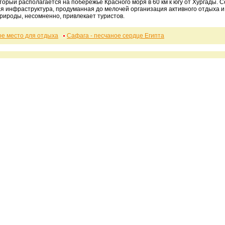
оторый располагается на побережье Красного моря в 60 км к югу от Хургады.
я инфраструктура, продуманная до мелочей организация активного отдыха и 
рироды, несомненно, привлекает туристов.
ое место для отдыха
Сафага - песчаное сердце Египта